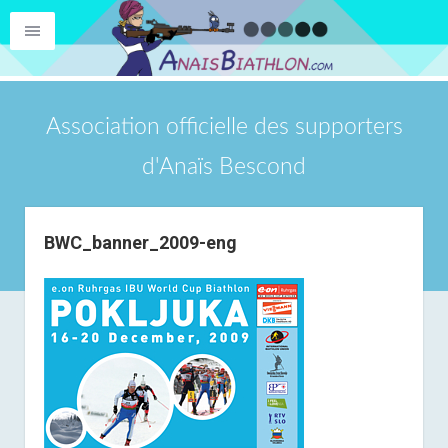
Association officielle des supporters
d'Anaïs Bescond
BWC_banner_2009-eng