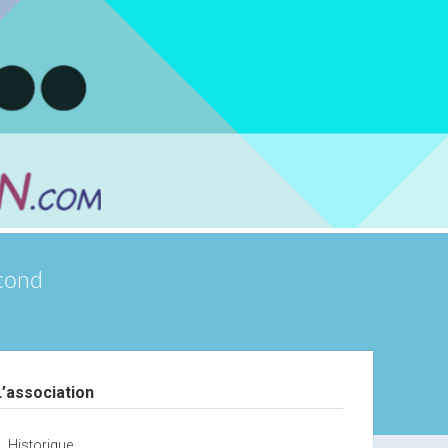
scond
debar
L’association
Historique