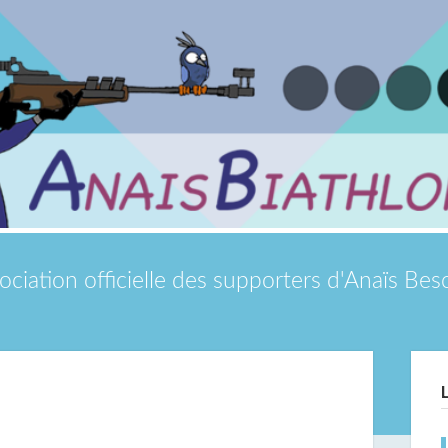
ociation officielle des supporters d'Anaïs Be
Si