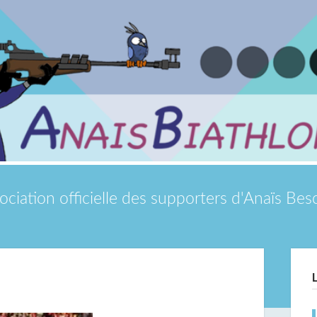
ociation officielle des supporters d'Anaïs Be
Si