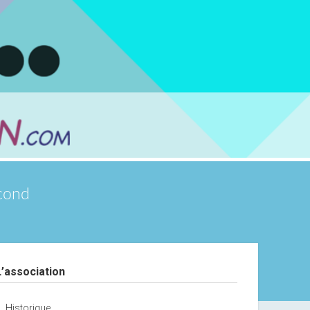
scond
debar
L’association
Historique