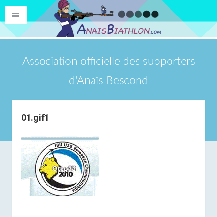
Association officielle des supporters
d'Anaïs Bescond
01.gif1