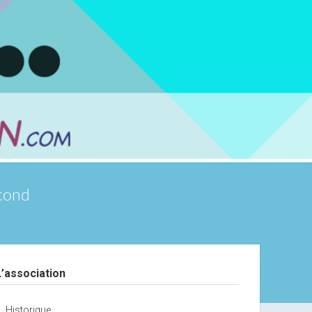
scond
debar
L’association
Historique