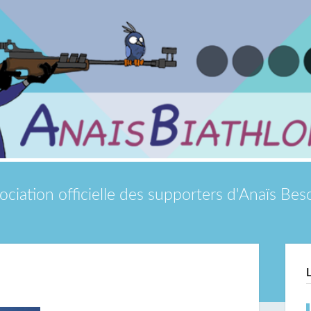
ociation officielle des supporters d'Anaïs Be
Si