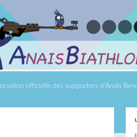
ociation officielle des supporters d'Anaïs Be
Si