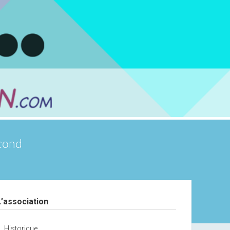
scond
debar
L’association
Historique