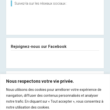
Suivez-la sur les réseaux sociaux :
Rejoignez-nous sur Facebook
Abonnez-vous à notre newsletter
Nous respectons votre vie privée.
Nous utilisons des cookies pour améliorer votre expérience de
Recevez les derniers articles directement dans
navigation, diffuser des contenus personnalisés et analyser
votre boite mail !
notre trafic. En cliquant sur « Tout accepter », vous consentez à
notre utilisation des cookies.