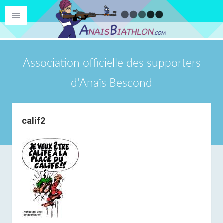
Association officielle des supporters
d'Anaïs Bescond
calif2