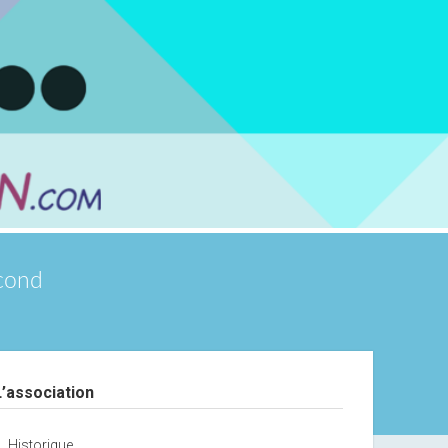
scond
debar
L’association
Historique