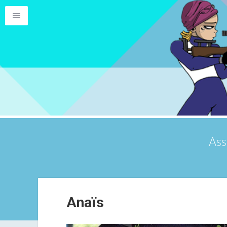
Ass
Anaïs