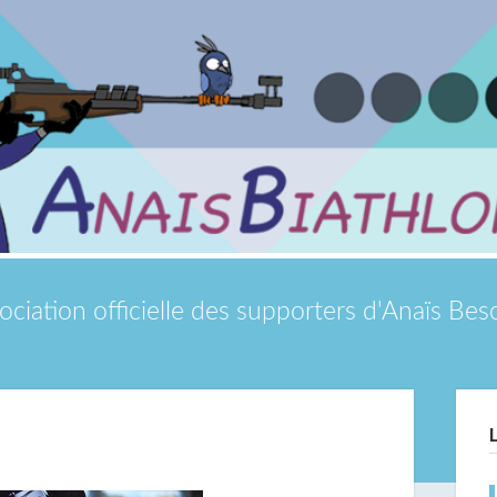
ociation officielle des supporters d'Anaïs Be
Si