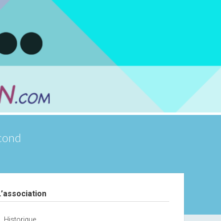
scond
debar
L’association
Historique