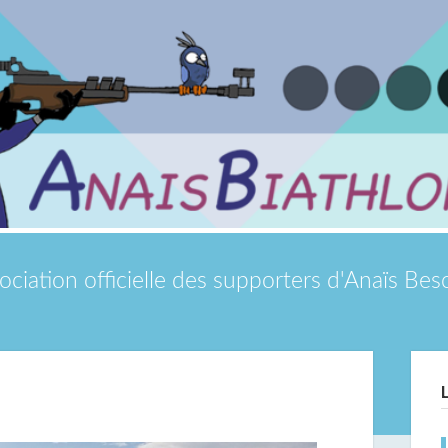
ociation officielle des supporters d'Anaïs Be
Si