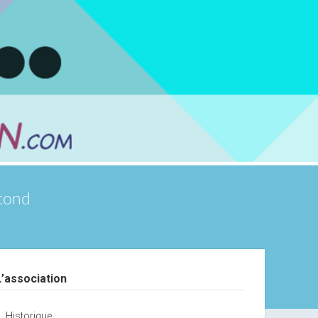
scond
debar
L’association
Historique