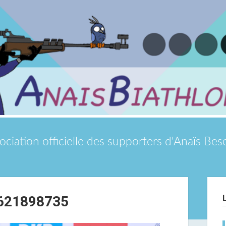
ociation officielle des supporters d'Anaïs Be
Si
621898735