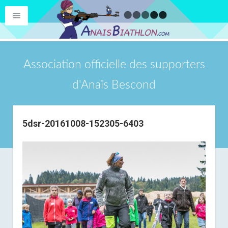
Association officielle des supporters
d'Anaïs Bescond
5dsr-20161008-152305-6403