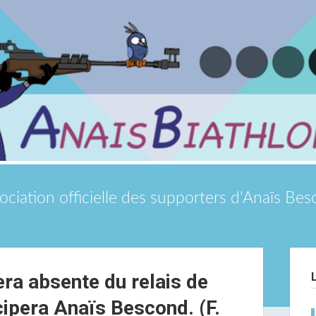
ociation officielle des supporters d'Anaïs Be
Si
era absente du relais de
cipera Anaïs Bescond. (F.