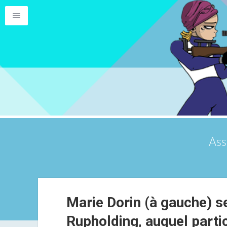
Ass
Marie Dorin (à gauche) s
Rupholding, auquel parti