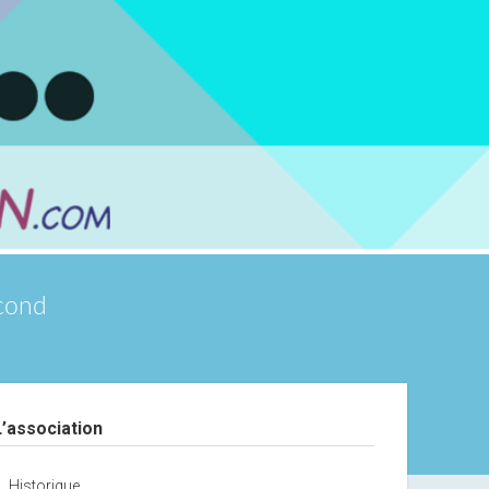
scond
debar
L’association
Historique