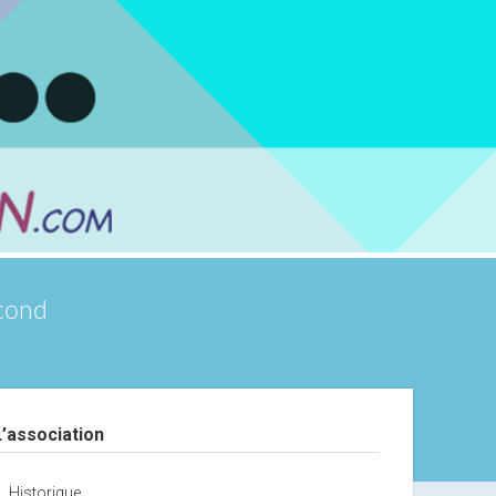
scond
debar
L’association
Historique