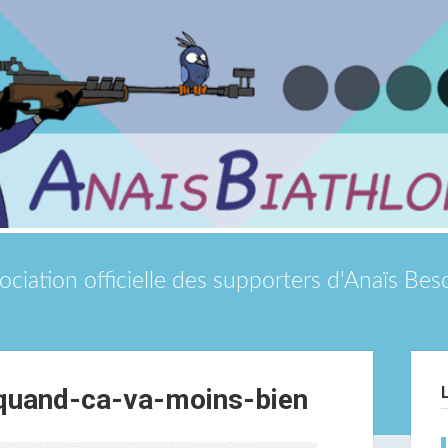
ociation officielle des supporters d'Anaïs Be
Si
quand-ca-va-moins-bien