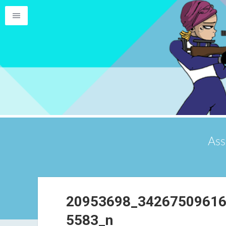
Ass
20953698_3426750961
5583_n