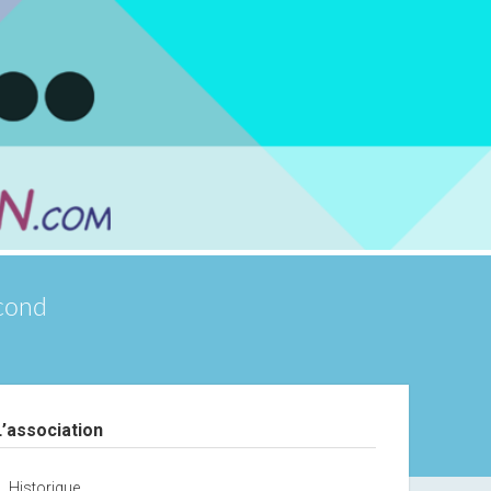
scond
debar
L’association
Historique