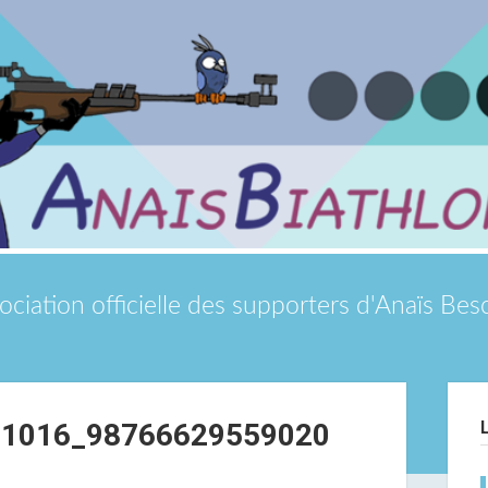
ociation officielle des supporters d'Anaïs Be
Si
61016_98766629559020