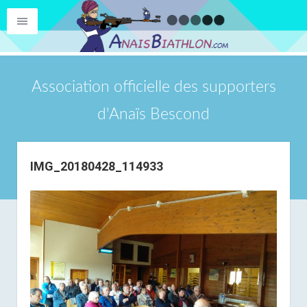
Association officielle des supporters
d'Anaïs Bescond
IMG_20180428_114933