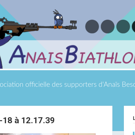
ociation officielle des supporters d'Anaïs Be
Si
-18 à 12.17.39