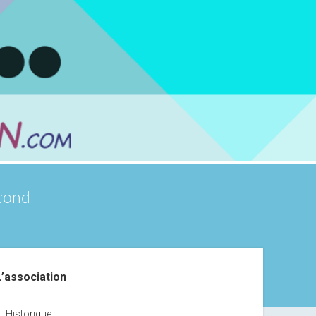
scond
debar
L’association
Historique