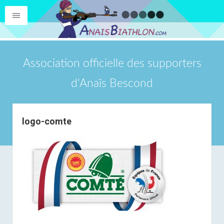
Association officielle des supporters
d'Anaïs Bescond
logo-comte