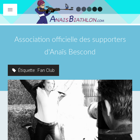
Association officielle des supporters
d'Anaïs Bescond
Étiquette :
Fan Club