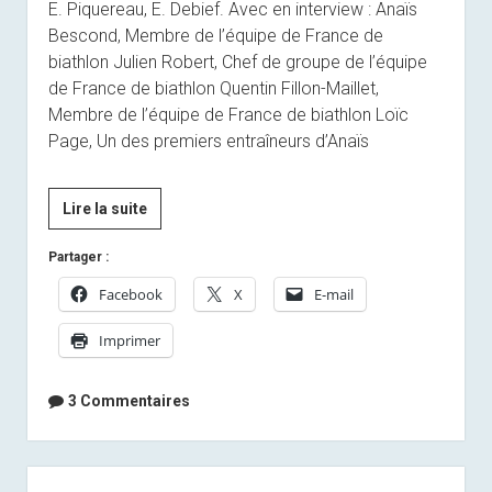
E. Piquereau, E. Debief. Avec en interview : Anaïs
Bescond, Membre de l’équipe de France de
biathlon Julien Robert, Chef de groupe de l’équipe
de France de biathlon Quentin Fillon-Maillet,
Membre de l’équipe de France de biathlon Loïc
Page, Un des premiers entraîneurs d’Anaïs
[Presse]
Lire la suite
Anaïs
Partager :
Bescond,
biathlète
Facebook
X
E-mail
:
Imprimer
et
si
c’était
3 Commentaires
son
tour,
à
Sidebar