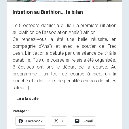
Intiation au Biathlon… le bilan
Le 8 octobre dernier a eu lieu la première initiation
au biathlon de l’association AnaïsBiathlon.
Ce rendez-vous a été une belle réussite, en
compagnie d’
Anaïs
et avec le soutien de
Fred
Jean. L’initiation a débuté par une séance de tir à la
carabine. Puis une course en relais a été organisée.
3 équipes ont pris le départ de la course. Au
programme : un tour de course à pied, un tir
couché et… des tours de pénalités en cas de cibles
ratées ;).
Intiation
Lire la suite
au
Partager :
Biathlon…
le
Facebook
X
E-mail
bilan