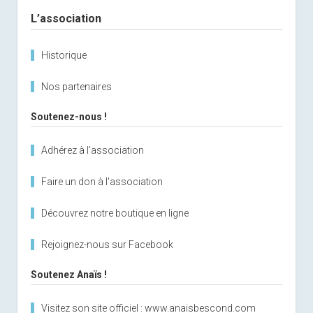
Sidebar
Pierre
L’association
Percée
au
Historique
Beny-
Bocage
Nos partenaires
Soutenez-nous !
Adhérez à l'association
Faire un don à l'association
Découvrez notre boutique en ligne
Rejoignez-nous sur Facebook
Soutenez Anaïs !
Visitez son site officiel : www.anaisbescond.com