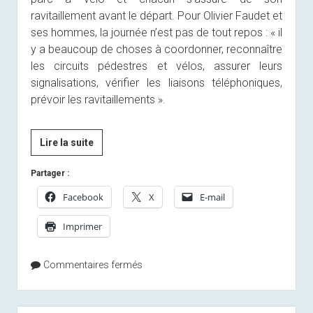
ravitaillement avant le départ. Pour Olivier Faudet et
ses hommes, la journée n’est pas de tout repos : « il
y a beaucoup de choses à coordonner, reconnaître
les circuits pédestres et vélos, assurer leurs
signalisations, vérifier les liaisons téléphoniques,
prévoir les ravitaillements ».
[Presse]
Lire la suite
420
Partager :
raideurs
pour
Facebook
X
E-mail
la
Imprimer
quatorzième
édition
du
Commentaires fermés
défi
de
la