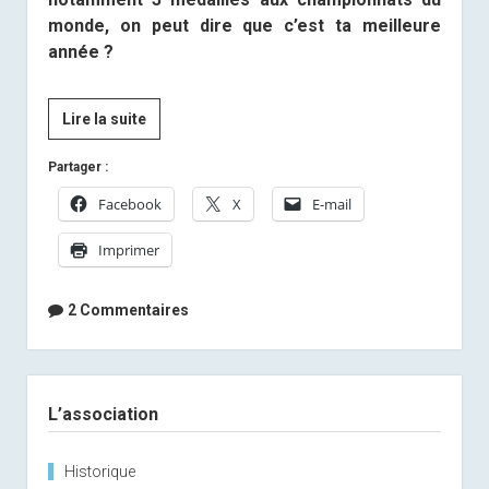
monde, on peut dire que c’est ta meilleure
année ?
[Presse]
Lire la suite
Anais
Partager :
Bescond,
le
Facebook
X
E-mail
top
Imprimer
5
mondial
en
2 Commentaires
point
de
mire
Sidebar
!
L’association
Historique