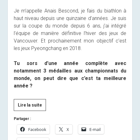
Je m’appelle Anais Bescond, je fais du biathlon à
haut niveau depuis une quinzaine d’années. Je suis
sur la coupe du monde depuis 6 ans, j’ai intégré
l’équipe de manière définitive l’hiver des jeux de
Vancouver. Et prochainement mon objectif c’est
les jeux Pyeongchang en 2018.
Tu sors d’une année complète avec
notamment 3 médailles aux championnats du
monde, on peut dire que c’est ta meilleure
année ?
[Presse]
Lire la suite
Anais
Partager :
Bescond,
le
Facebook
X
E-mail
top