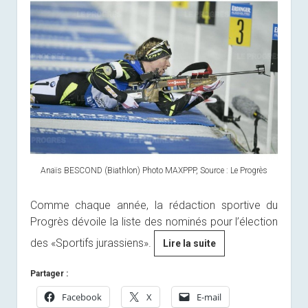
Anaïs BESCOND (Biathlon) Photo MAXPPP, Source : Le Progrès
Comme chaque année, la rédaction sportive du
Progrès dévoile la liste des nominés pour l’élection
des «Sportifs jurassiens».
[Presse]
Lire la suite
Élisez
Partager :
vos
sportifs
Facebook
X
E-mail