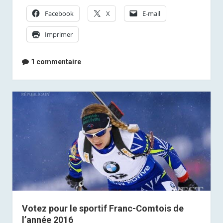
:
Facebook
X
E-mail
«
Imprimer
Je
vais
travailler
1 commentaire
dur
pour
les
Jeux
»
Votez pour le sportif Franc-Comtois de
l’année 2016