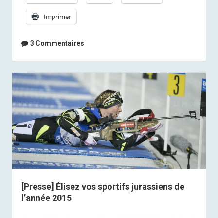
19/20
Imprimer
de
France
3
3 Commentaires
Franche
Comté
[Presse] Élisez vos sportifs jurassiens de
l’année 2015