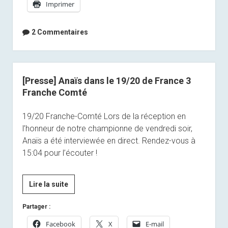
Imprimer
5
mondial
en
2 Commentaires
point
de
mire
!
[Presse] Anaïs dans le 19/20 de France 3
Franche Comté
19/20 Franche-Comté Lors de la réception en
l’honneur de notre championne de vendredi soir,
Anaïs a été interviewée en direct. Rendez-vous à
15:04 pour l’écouter !
[Presse]
Lire la suite
Anaïs
Partager :
dans
le
Facebook
X
E-mail