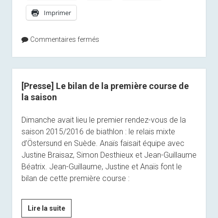
jurassiens
Imprimer
de
l’année
2015
Commentaires fermés
[Presse] Le bilan de la première course de
la saison
Dimanche avait lieu le premier rendez-vous de la
saison 2015/2016 de biathlon : le relais mixte
d’Östersund en Suède. Anaïs faisait équipe avec
Justine Braisaz, Simon Desthieux et Jean-Guillaume
Béatrix. Jean-Guillaume, Justine et Anaïs font le
bilan de cette première course :
[Presse]
Lire la suite