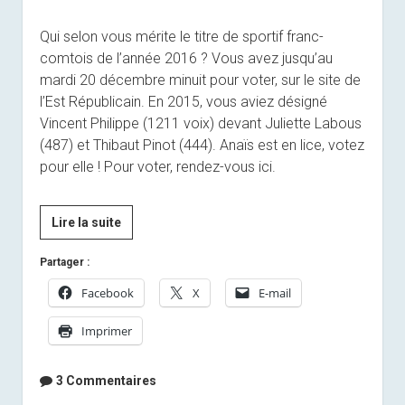
Qui selon vous mérite le titre de sportif franc-
comtois de l’année 2016 ? Vous avez jusqu’au
mardi 20 décembre minuit pour voter, sur le site de
l’Est Républicain. En 2015, vous aviez désigné
Vincent Philippe (1211 voix) devant Juliette Labous
(487) et Thibaut Pinot (444). Anaïs est en lice, votez
pour elle ! Pour voter, rendez-vous ici.
Votez
Lire la suite
pour
Partager :
le
sportif
Facebook
X
E-mail
Franc-
Imprimer
Comtois
de
l’année
3 Commentaires
2016