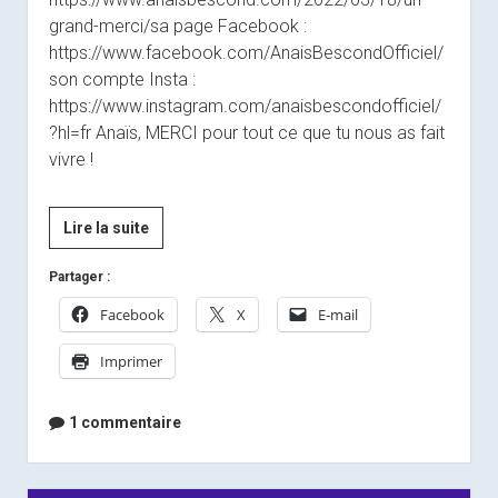
grand-merci/sa page Facebook :
https://www.facebook.com/AnaisBescondOfficiel/
son compte Insta :
https://www.instagram.com/anaisbescondofficiel/
?hl=fr Anaïs, MERCI pour tout ce que tu nous as fait
vivre !
Anaïs
Lire la suite
:
Partager :
la
der
Facebook
X
E-mail
des
Imprimer
der
1 commentaire