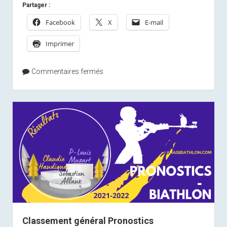
Partager :
vous
le
Facebook
X
E-mail
28
Imprimer
mai
?
Commentaires fermés
Classement général Pronostics