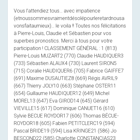
Vous l’attendiez tous… avec impatience
(etnoussommesvraimentdésolépourleretardnousa
vonsfaitaumieux)… le voila !! Toutes nos félicitations
à Pierre-Louis, Claudie et Sébastien pour vos
superbes pronostics. Merci à tous pour votre
participation ! CLASSEMENT GÉNÉRAL : 1 (813)
Pierre-Louis MUZART2 (770) Claudie HAUDIQUER3
(733) Sébastien ALAUX4 (730) Laurent SIRON5
(715) Coralie HAUDIQUER6 (705) Fabrice GAIFFE7
(691) Maxime DUSAUTIEZ8 (669) Régis AVRIL9
(667) Thierry JOLY10 (663) Stéphane OSTER11
(654) Guillaume HAUDIQUER12 (649) Michel
MOREL13 (647) Eva GIROD14 (645) Gérard
VIEVILLE15 (617) Dominique CANUET16 (610)
Sylvie BECUE ROYDOR17 (606) Thomas BÉCUE-
ROYDOR18 (605) Fabien PETITCLERC19 (594)
Pascal BRIDE19 (594) Lisa KRINGE21 (586) Jo
BESCOND22 (585) Charlotte CONSTANCIAS23