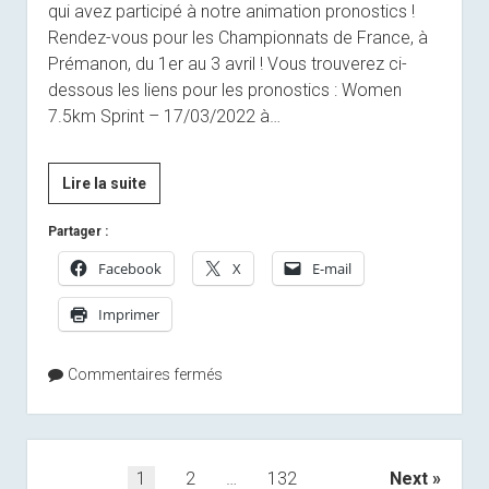
qui avez participé à notre animation pronostics !
Rendez-vous pour les Championnats de France, à
Prémanon, du 1er au 3 avril ! Vous trouverez ci-
dessous les liens pour les pronostics : Women
7.5km Sprint – 17/03/2022 à…
Pronostics
Lire la suite
pour
Partager :
les
courses
Facebook
X
E-mail
du
Imprimer
17
au
20
Commentaires fermés
mars
Pagination
1
2
…
132
Next