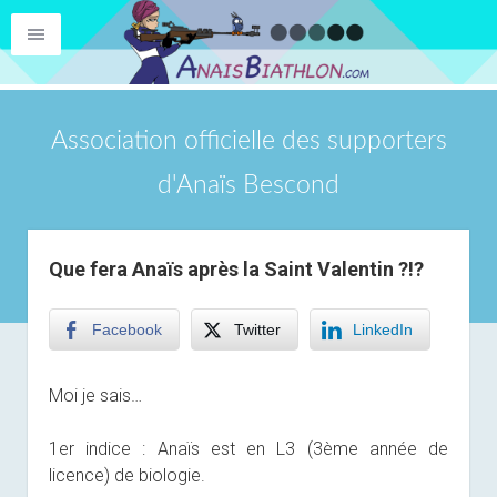
Association officielle des supporters
d'Anaïs Bescond
Que fera Anaïs après la Saint Valentin ?!?
Facebook
Twitter
LinkedIn
Moi je sais…
1er indice : Anaïs est en L3 (3ème année de
licence) de biologie.