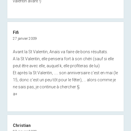
valentin avant !)
Fifi
27 janvier 2009
Avant la St Valentin, Anaïs va faire de bons résultats.
A la St Valentin, elle pensera fort à son chéri (sauf si elle
peut être avec elle, auquel k, elle profiteras de lui)
Et après la St Valentin, ….. son anniversaire c’est en mai (le
15, donc c’est un peu tôt pour le fêter), … alors comme je
ne sais pas, je continue à chercher §
a+
Christian