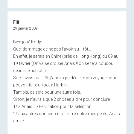
Fifi
29 janvier 2009
Bien joué Kodjo !
Quel dommage de ne pas l’avoir su + tôt…
En effet, je serais en Chine (près de Hong Kong) du 09 au
19 février (On va se croiser Anaïs !! on se fera coucou
depuis le hublot..).
Si je l’avais su + tôt, j’aurais pu décler mon voyage pour
pouvoir faire un sot à Harbin…
Tant pis, ce sera pour une autre fois.
Sinon, je n’aurais que 2 choses à dire pour conclure :
1/ à Anaïs => Fécilitation pour ta sélection.
2/ aux autres conccurents => Tremblez mes petits, Anaïs
arrive….