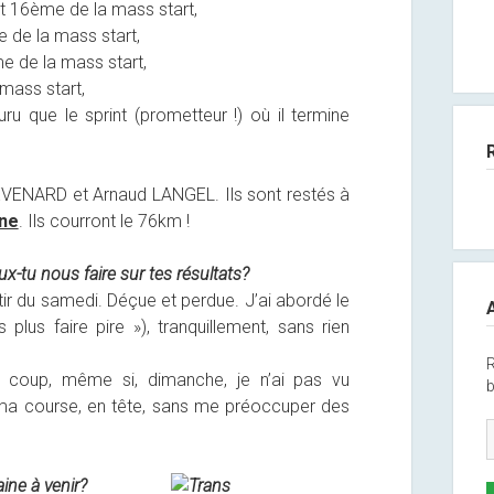
t 16ème de la mass start,
de la mass start,
e de la mass start,
mass start,
u que le sprint (prometteur !) où il termine
EVENARD et Arnaud LANGEL. Ils sont restés à
nne
. Ils courront le 76km !
-tu nous faire sur tes résultats?
ir du samedi. Déçue et perdue. J’ai abordé le
plus faire pire »), tranquillement, sans rien
R
 le coup, même si, dimanche, je n’ai pas vu
b
ma course, en tête, sans me préoccuper des
ine à venir?