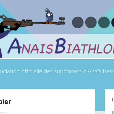
ociation officielle des supporters d'Anaïs Be
Si
bier