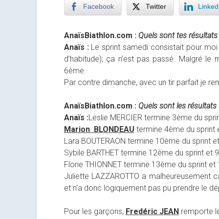
Facebook
Twitter
Linked
AnaïsBiathlon.com :
Quels sont tes résultat
Anaïs :
Le sprint samedi consistait pour moi e
d’habitude); ça n’est pas passé. Malgré le m
6ème.
Par contre dimanche, avec un tir parfait je re
AnaïsBiathlon.com :
Quels sont les résultats
Anaïs :
Leslie MERCIER termine 3ème du sprin
Marion BLONDEAU
termine 4ème du sprint 
Lara BOUTERAON termine 10ème du sprint et 
Sybile BARTHET termine 12ème du sprint et 9
Florie THIONNET termine 13ème du sprint et 
Juliette LAZZAROTTO a malheureusement cas
et n’a donc logiquement pas pu prendre le dép
Pour les garçons,
Fredéric JEAN
remporte le 