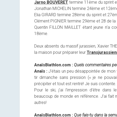
Jarno BOUVERET
termine 11ème du sprint e
Jonathan MICHELIN termine 24ème et 12ème 
Elia GIRARD termine 28ème du sprint et 27èm
Clément PIGNIER termine 29ème et 28 de la 
Quentin FILLON MAILLET étant jeune n’a cour
18ème.
Deux absents du massif jurassien, Xavier TH
la maison pour préparer leur
Transjurassie
AnaïsBiathlon.com :
Quels commentaires peux
Anaïs :
J’étais un peu désappointée de mon t
tir dimanche sans pression (« je ne pouvais 
précipiter et tout est rentré! Je suis contente.
Pour le ski, j’ai l’impression d’être dans
beaucoup de monde en référence. J’ai fait 
autres!
AnaïsBiathlon.com :
Que fais-tu dans la sema