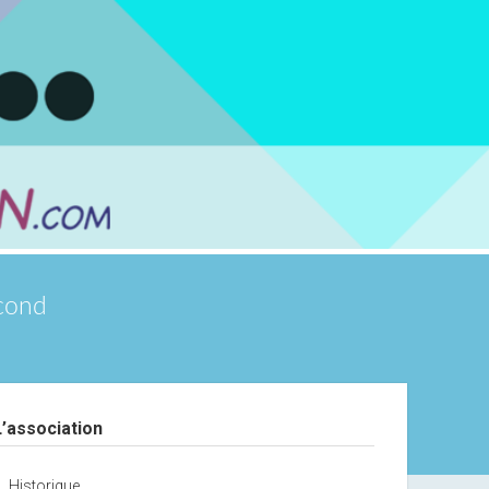
scond
debar
L’association
Historique