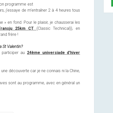
mon programme est
rs, j’essaye de m’entraîner 2 à 4 heures tous
 » en fond. Pour le plaisir, je chausserai les
Transju 25km CT
(Classic Technical)), en
nd frère !
la St Valentin?
 participer au
24ème universiade d’hiver
une découverte car je ne connais ni la Chine,
euves sont au programme, avec en général un