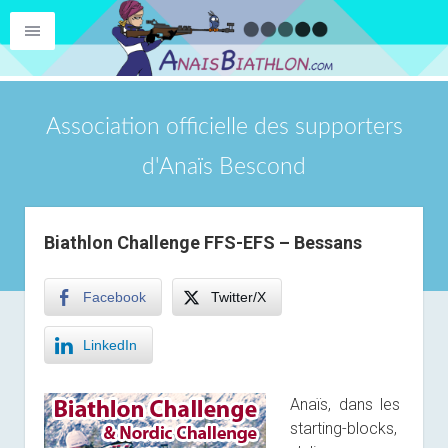
Association officielle des supporters
d'Anaïs Bescond
Biathlon Challenge FFS-EFS – Bessans
Facebook
Twitter/X
LinkedIn
Anaïs, dans les
starting-blocks,