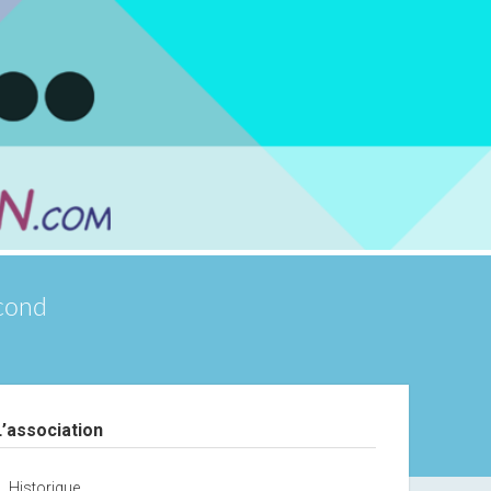
scond
debar
L’association
Historique