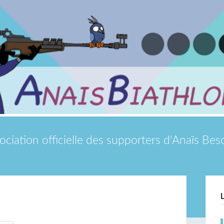
ociation officielle des supporters d'Anaïs Be
Si