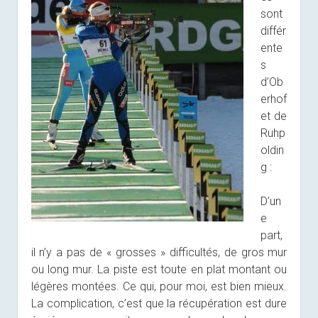
sont
différ
ente
s
d’Ob
erhof
et de
Ruhp
oldin
g :
D’un
e
part,
il n’y a pas de « grosses » difficultés, de gros mur
ou long mur. La piste est toute en plat montant ou
légères montées. Ce qui, pour moi, est bien mieux.
La complication, c’est que la récupération est dure