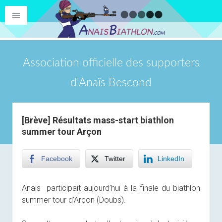
Association officielle des supporters
d'Anaïs Bescond
[Brève] Résultats mass-start biathlon
summer tour Arçon
Facebook
Twitter
LinkedIn
Anaïs participait aujourd’hui à la finale du biathlon
summer tour d’Arçon (Doubs).