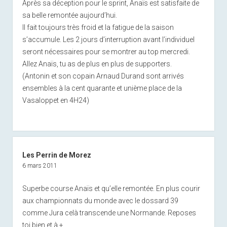
Après sa déception pour le sprint, Anaïs est satisfaite de
sa belle remontée aujourd’hui.
Il fait toujours très froid et la fatigue de la saison
s’accumule. Les 2 jours d’interruption avant l’individuel
seront nécessaires pour se montrer au top mercredi.
Allez Anaïs, tu as de plus en plus de supporters.
(Antonin et son copain Arnaud Durand sont arrivés
ensembles à la cent quarante et unième place de la
Vasaloppet en 4H24)
Les Perrin de Morez
6 mars 2011
Superbe course Anaïs et qu’elle remontée. En plus courir
aux championnats du monde avec le dossard 39
comme Jura celà transcende une Normande. Reposes
toi bien et à +