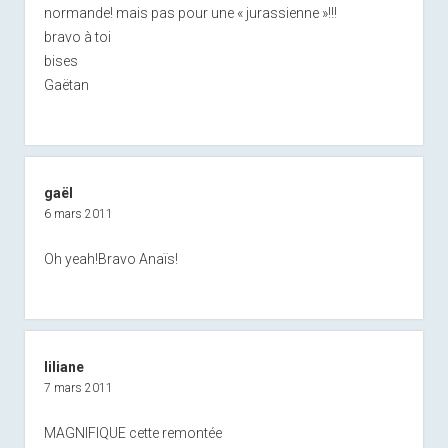
normande! mais pas pour une « jurassienne »!!!
bravo à toi
bises
Gaëtan
gaël
6 mars 2011
Oh yeah!Bravo Anaïs!
liliane
7 mars 2011
MAGNIFIQUE cette remontée