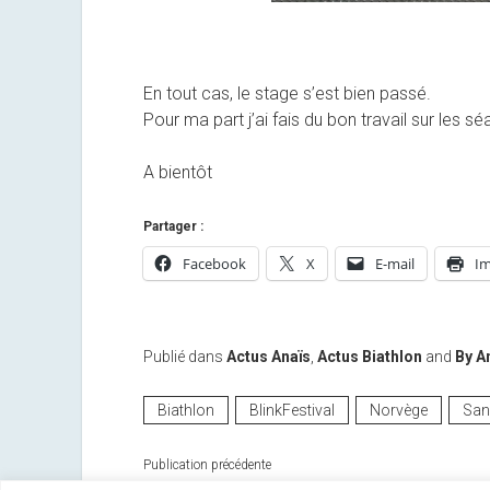
En tout cas, le stage s’est bien passé.
Pour ma part j’ai fais du bon travail sur les s
A bientôt
Partager :
Facebook
X
E-mail
Im
Publié dans
Actus Anaïs
,
Actus Biathlon
and
By A
Biathlon
BlinkFestival
Norvège
San
Publication précédente