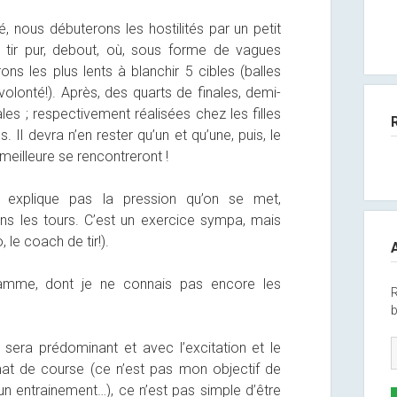
, nous débuterons les hostilités par un petit
tir pur, debout, où, sous forme de vagues
ons les plus lents à blanchir 5 cibles (balles
olonté!). Après, des quarts de finales, demi-
nales ; respectivement réalisées chez les filles
. Il devra n’en rester qu’un et qu’une, puis, le
 meilleure se rencontreront !
explique pas la pression qu’on se met,
ans les tours. C’est un exercice sympa, mais
o, le coach de tir!).
ramme, dont je ne connais pas encore les
R
b
r sera prédominant et avec l’excitation et le
t de course (ce n’est pas mon objectif de
un entrainement…), ce n’est pas simple d’être