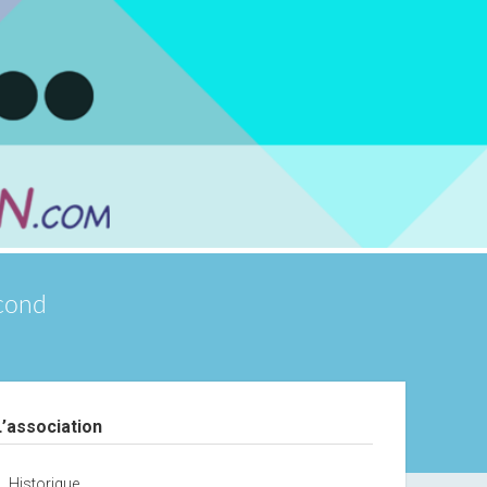
scond
debar
L’association
Historique