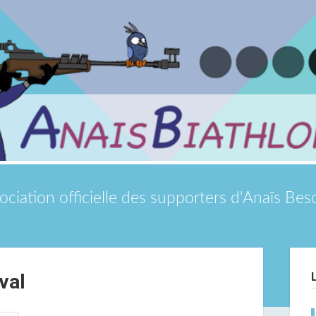
ociation officielle des supporters d'Anaïs Be
Si
val