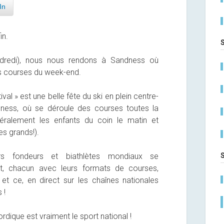
In
in.
dredi), nous nous rendons à Sandness où
es courses du week-end.
tival » est une belle fête du ski en plein centre-
dness, où se déroule des courses toutes la
éralement les enfants du coin le matin et
les grands!).
urs fondeurs et biathlètes mondiaux se
et, chacun avec leurs formats de courses,
… et ce, en direct sur les chaînes nationales
 !
 nordique est vraiment le sport national !