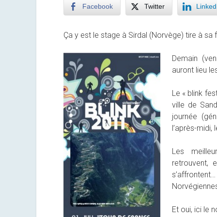
Facebook
Twitter
Linked
Ça y est le stage à Sirdal (Norvège) tire à sa f
Demain (ven
auront lieu l
Le « blink fes
ville de San
journée (gén
l’après-midi, 
Les meille
retrouvent, 
s’affrontent
Norvégiennes
Et oui, ici le