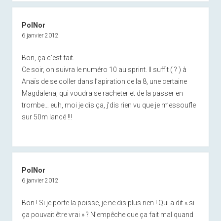
PolNor
6 janvier 2012
Bon, ça c’est fait.
Ce soir, on suivra le numéro 10 au sprint. Il suffit ( ? ) à
Anaïs de se coller dans l’apiration de la 8, une certaine
Magdalena, qui voudra se racheter et de la passer en
trombe… euh, moi je dis ça, j’dis rien vu que je m’essoufle
sur 50m lancé !!!
PolNor
6 janvier 2012
Bon ! Si je porte la poisse, je ne dis plus rien ! Qui a dit « si
ça pouvait être vrai » ? N’empêche que ça fait mal quand