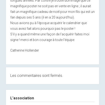
longues années. Par contre je trouve dommage que ce
magnifique poster ne soit pas en vente en ligne ; il aurait
fait un magnifique cadeau de noël pour mon fils qui est un
fan depuis ses 5 ans (il en a 20 aujourd’hui).
Nous avions pu à l’époque acquérir le calendrier que
vous aviez fait alors pourquoi pas le poster !
S’il y a quand même une façon de l’acquérir faites moi
signe ! merci et bon courage à toute l’équipe.
Catherine Hollender
Les commentaires sont fermés.
Sidebar
L’association