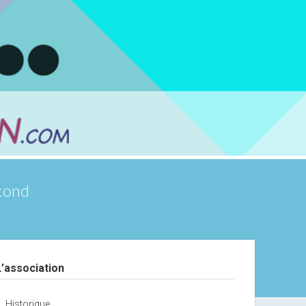
scond
debar
L’association
Historique