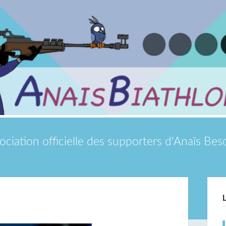
ociation officielle des supporters d'Anaïs Be
Si