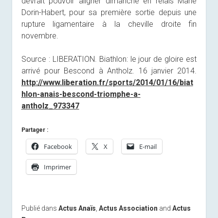
devrait pouvoir aligner dimanche en relais Marie
Dorin-Habert, pour sa première sortie depuis une
rupture ligamentaire à la cheville droite fin
novembre.
Source : LIBERATION. Biathlon: le jour de gloire est
arrivé pour Bescond à Antholz. 16 janvier 2014.
http://www.liberation.fr/sports/2014/01/16/biat
hlon-anais-bescond-triomphe-a-
antholz_973347
Partager :
Facebook
X
E-mail
Imprimer
Publié dans
Actus Anaïs
,
Actus Association
and
Actus