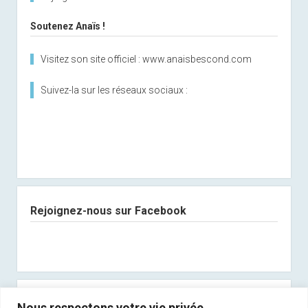
Soutenez Anaïs !
Visitez son site officiel : www.anaisbescond.com
Suivez-la sur les réseaux sociaux :
Rejoignez-nous sur Facebook
Abonnez-vous à notre newsletter
Nous respectons votre vie privée.