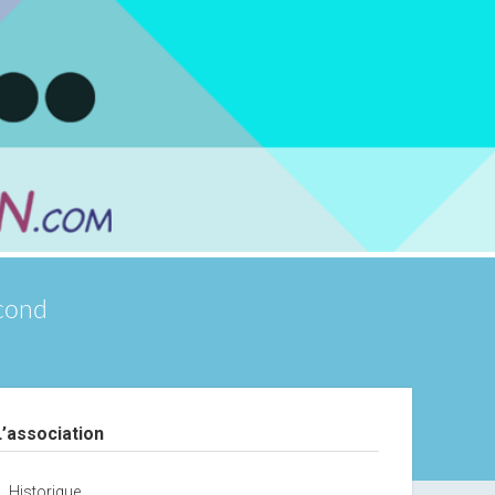
scond
debar
L’association
Historique