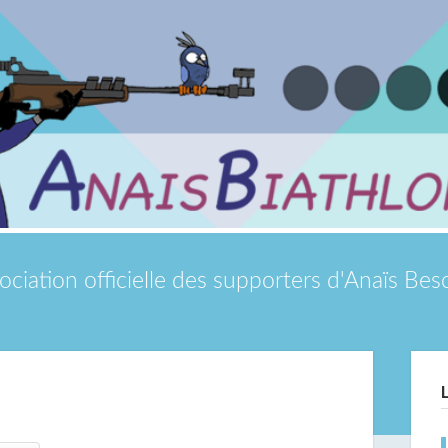
ociation officielle des supporters d'Anaïs Be
Si