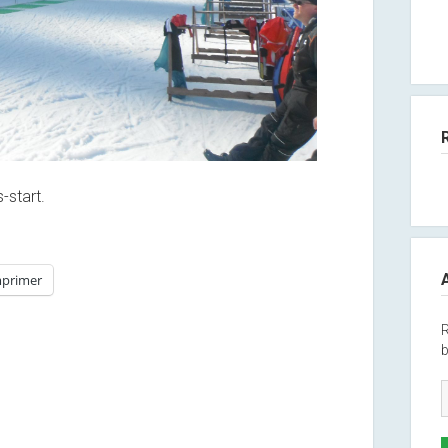
start.
primer
R
b