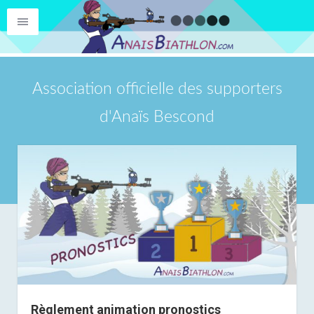
Association officielle des supporters
d'Anaïs Bescond
Règlement animation pronostics