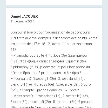
Daniel JACQUIER
21 décembre 2020
Bonjour et bravo pour l’organisation de ce concours
.Peut être ai je mal compris le décompte des points .Après
les sprints des 17 et 18-12 j’avais 111pts et maintenant
117.
– Pronostic poursuite H : 1:jt boe (3è), 2:samuelson
(17è), 3:dale(6è), 4:christiansen(4è), 5:quentin (8è) ,
6:pidruchnyi (21è) ; je compte 1pt pour bon prono du
4ème et 5pts pour 3 pronos dans les 6 = 6pts ?
– Poursuite D : 1:oeberg h (2è) , 3:roeiseland (7è) ,
3:eckhoff (1è) , 4:preuss (6è) , 5:oeberg e (3è) , 6:doro
(5è) ; je compte 5 pronos dans les 6 = 15pts ?
– Mass start D : 1:roeiseland (1è) , 2: oeberg h (14è) ,
3:doro (3è) , 4:eckhoff (2è) , 5:hermann (5è) , 6:preuss
(9è) ; je compte 4 pronos dans les 6 + bon prono 1ère