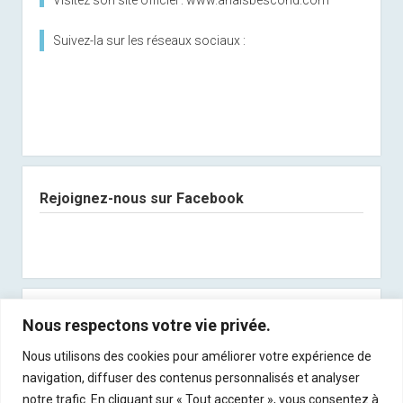
Suivez-la sur les réseaux sociaux :
Rejoignez-nous sur Facebook
Abonnez-vous à notre newsletter
Nous respectons votre vie privée.
Nous utilisons des cookies pour améliorer votre expérience de
Recevez les derniers articles directement dans
navigation, diffuser des contenus personnalisés et analyser
votre boite mail !
notre trafic. En cliquant sur « Tout accepter », vous consentez à