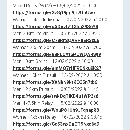
Mixed Relay (W+M) – 05/02/2022 à 10:00
https://forms.gle/
Sz8j19pg9jr7UoUw7
Women 15km Individual – 07/02/2022 à 10:00
https://forms.gle/
cADnvtZT3hh29S6Y8
Men 20km Individual – 08/02/2022 à 09:30
https://forms.gle/
C78RrSQARPuERSxL6
Women 7.5km Sprint – 11/02/2022 à 10:00
https://forms.gle/
8BkuCYf5PCWQARWj9
Men 10km Sprint – 12/02/2022 à 10:00
https://forms.gle/
emMQ7rHFRD9ku9K27
Women 10km Pursuit – 13/02/2022 à 10:00
https://forms.gle/
XXNbN9ktKQ35n7tb6
Men 12.5km Pursuit – 13/02/2022 à 11:45
https://forms.gle/
rwkDqTiKB4u1WP3x6
Men 4×7.5km Relay – 15/02/2022 à 10:00
https://forms.gle/
WsuP81Uh9JFqnapR8
Women 4x6km Relay – 16/02/2022 à 08:45
https://forms.gle/
Gq53wxDnCT9Nxq6a9