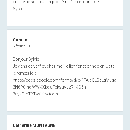
que ce ne soit pas un problème à mon domicile.
Sylvie
Coralie
8 février 2022
Bonjour Sylvie,
Je viens de vérifier, chez moi, le lien fonctionne bien. Je te
le remets ici :
https://docs.google.com/forms/d/e/1FAIpQLScLqMuqa
3N6P0mglWWXXkqiaTpksuVczRnXQ6n-
3ayaDmT2Tw/viewform
Catherine MONTAGNE