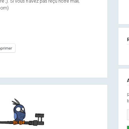
 ;). Si vous n’avez pas reçu notre mail,
.com)
primer
R
b