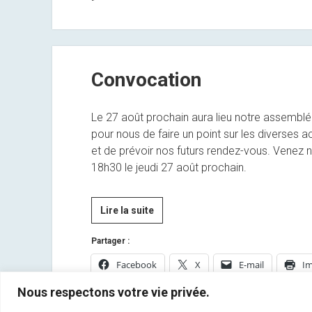
Kontiolahti
!
Convocation
Le 27 août prochain aura lieu notre assembl
pour nous de faire un point sur les diverses 
et de prévoir nos futurs rendez-vous. Venez
18h30 le jeudi 27 août prochain.
Convocation
Lire la suite
Partager :
Facebook
X
E-mail
Im
Nous respectons votre vie privée.
Commentaires fermés