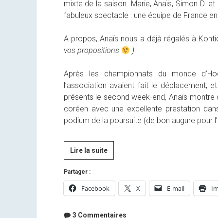
mixte de la saison. Marie, Anaïs, Simon D. e
fabuleux spectacle : une équipe de France en 
A propos, Anaïs nous a déjà régalés à Kontio
vos propositions
)
Après les championnats du monde d’Hoc
l’association avaient fait le déplacement, 
présents le second week-end, Anaïs montre qu
coréen avec une excellente prestation dans 
podium de la poursuite (de bon augure pour l’
Magnifique
Lire la suite
victoire
Partager :
du
relais
Facebook
X
E-mail
Im
mixte
à
3 Commentaires