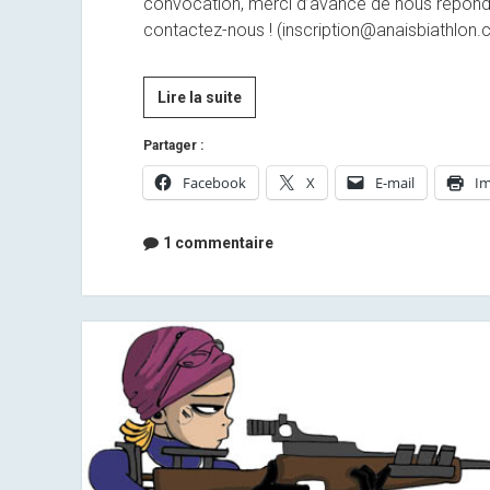
convocation, merci d’avance de nous répondre
contactez-nous ! (inscription@anaisbiathlon
Convocation
Lire la suite
Assemblée
Partager :
générale
Facebook
X
E-mail
Im
1 commentaire