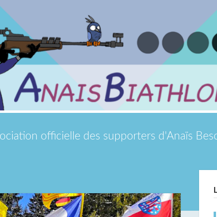
ociation officielle des supporters d'Anaïs Be
Si