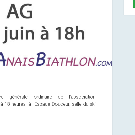
 générale ordinaire de l’association
à 18 heures, à l’Espace Douceur, salle du ski