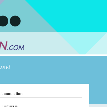
scond
debar
L’association
Historique