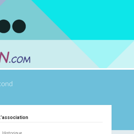
scond
debar
L’association
Historique