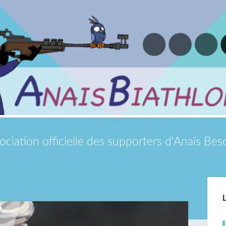
ociation officielle des supporters d'Anaïs Be
Si