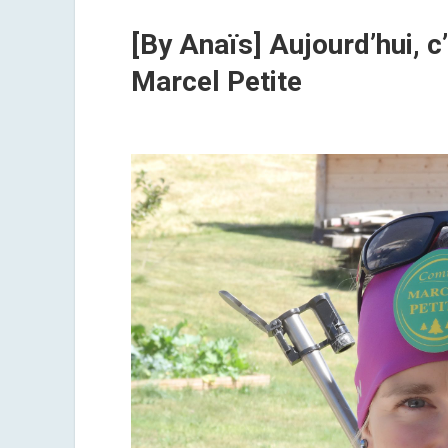
l’été…
avec
[By Anaïs] Aujourd’hui, c
le
Marcel Petite
Comté
!