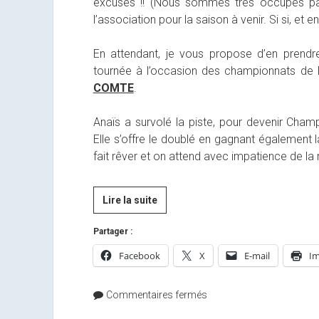
excuses !! (Nous sommes très occupés par
l’association pour la saison à venir. Si si, et e
En attendant, je vous propose d’en prendre
tournée à l’occasion des championnats de F
COMTE
.
Anaïs a survolé la piste, pour devenir Cham
Elle s’offre le doublé en gagnant également 
fait rêver et on attend avec impatience de la 
Championnats
Lire la suite
de
Partager :
France
d’Arçon
Facebook
X
E-mail
Im
Commentaires fermés