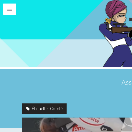
Ass
Étiquette :
Comté