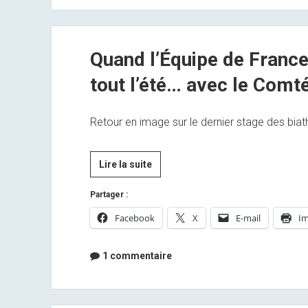
Quand l’Équipe de France
tout l’été… avec le Comté
Retour en image sur le dernier stage des biat
Quand
Lire la suite
l’Équipe
Partager :
de
France
Facebook
X
E-mail
Im
de
Biathlon
1 commentaire
bosse
dur
tout