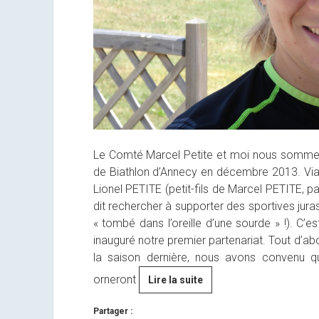
Le Comté Marcel Petite et moi nous sommes
de Biathlon d’Annecy en décembre 2013. Via l’
Lionel PETITE (petit-fils de Marcel PETITE, pa
dit rechercher à supporter des sportives jur
« tombé dans l’oreille d’une sourde » !). C’
inauguré notre premier partenariat. Tout d’ab
la saison dernière, nous avons convenu q
orneront
[By
Lire la suite
Anaïs]
Partager :
Aujourd’hui,