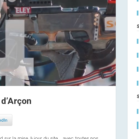
 d’Arçon
edIn
 sur la mise à jour du site… avec toutes nos