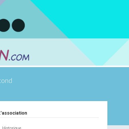
scond
debar
L’association
Historique