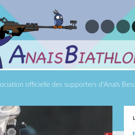
ociation officielle des supporters d'Anaïs Be
Si