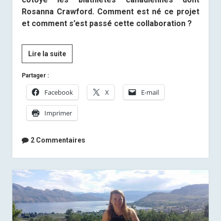
Rosanna Crawford. Comment est né ce projet
et comment s’est passé cette collaboration ?
[Presse]
Lire la suite
Anaïs
Partager :
Bescond
:
Facebook
X
E-mail
“Le
Imprimer
Canada
est
l’endroit
2 Commentaires
rêvé
pour
m’exiler”