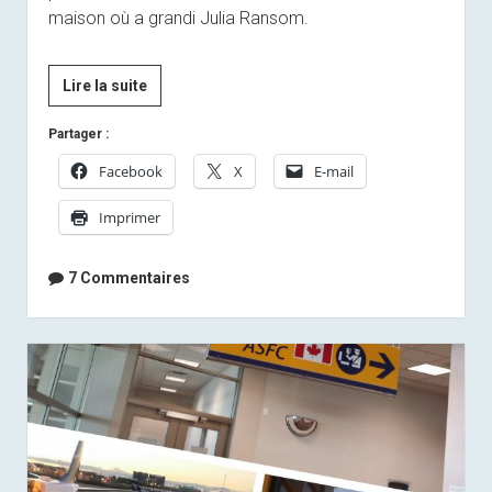
maison où a grandi Julia Ransom.
[By
Lire la suite
Anaïs]
Partager :
Retour
sur
Facebook
X
E-mail
le
Imprimer
«
Wine-
Camp
7 Commentaires
»
de
Kelowna
BC
(Canada)