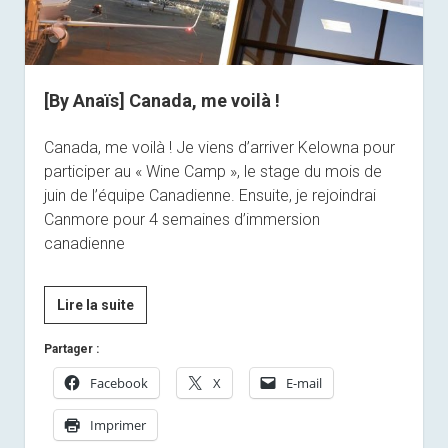
[By Anaïs] Canada, me voilà !
Canada, me voilà ! Je viens d’arriver Kelowna pour
participer au « Wine Camp », le stage du mois de
juin de l’équipe Canadienne. Ensuite, je rejoindrai
Canmore pour 4 semaines d’immersion
canadienne
[By
Lire la suite
Anaïs]
Partager :
Canada,
me
Facebook
X
E-mail
voilà
Imprimer
!