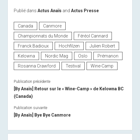
Publié dans
Actus Anaïs
and
Actus Presse
Canada
Canmore
Championnats du Monde
Féréol Cannard
Franck Badioux
Hochfilzen
Julien Robert
Kelowna
Nordic Mag
Oslo
Prémanon
Rosanna Crawford
Testival
Wine-Camp
Publication précédente
[By Anaïs] Retour sur le « Wine-Camp » de Kelowna BC
(Canada)
Publication suivante
[By Anaïs] Bye Bye Canmore