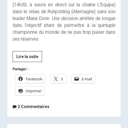
(14h30, à suivre en direct sur la chaîne L’Equipe)
dans le relais de Ruhpolding (Allemagne) sans son
leader Marie Dorin. Une décision arrêtée de longue
date, l’objectif étant de permettre à la quintuple
championne du monde de ne pas trop puiser dans
ses réserves.
[Presse]
Lire la suite
Les
Partager :
Bleues
sans
Facebook
X
E-mail
Marie
Imprimer
Dorin
dans
le
2 Commentaires
relais
de
Rupholding
Sidebar