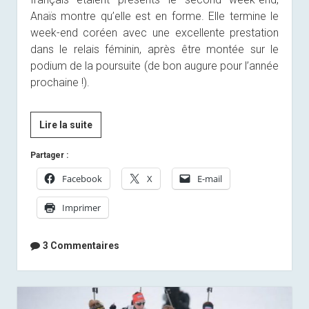
Anaïs montre qu’elle est en forme. Elle termine le
week-end coréen avec une excellente prestation
dans le relais féminin, après être montée sur le
podium de la poursuite (de bon augure pour l’année
prochaine !).
Magnifique
Lire la suite
victoire
Partager :
du
relais
Facebook
X
E-mail
mixte
Imprimer
à
Kontiolahti
!
3 Commentaires