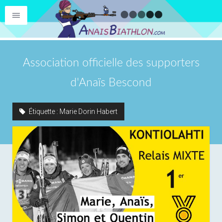
Association officielle des supporters
d'Anaïs Bescond
Étiquette :
Marie Dorin Habert