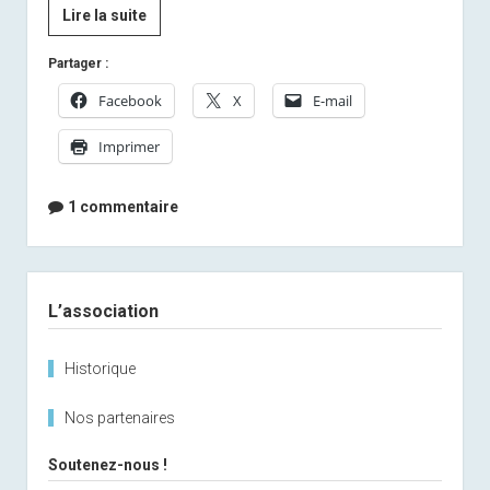
[By
Lire la suite
Anaïs]
Partager :
Retour
de
Facebook
X
E-mail
Norvège
Imprimer
1 commentaire
Sidebar
L’association
Historique
Nos partenaires
Soutenez-nous !