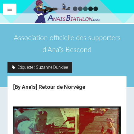
Association officielle des supporters
d'Anaïs Bescond
Étiquette :
Suzanne Dunklee
[By Anaïs] Retour de Norvège