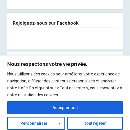
Rejoignez-nous sur Facebook
Abonnez-vous à notre newsletter
Nous respectons votre vie privée.
Nous utilisons des cookies pour améliorer votre expérience de
Recevez les derniers articles directement dans
navigation, diffuser des contenus personnalisés et analyser
votre boite mail !
notre trafic. En cliquant sur « Tout accepter », vous consentez à
notre utilisation des cookies.
Accepter tout
Personnaliser
Tout rejeter