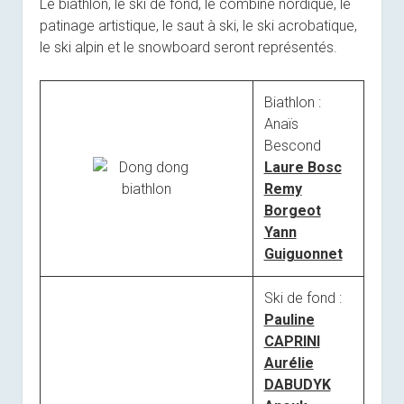
Le biathlon, le ski de fond, le combiné nordique, le
patinage artistique, le saut à ski, le ski acrobatique,
le ski alpin et le snowboard seront représentés.
Biathlon :
Anaïs
Bescond
Laure Bosc
Remy
Borgeot
Yann
Guiguonnet
Ski de fond :
Pauline
CAPRINI
Aurélie
DABUDYK